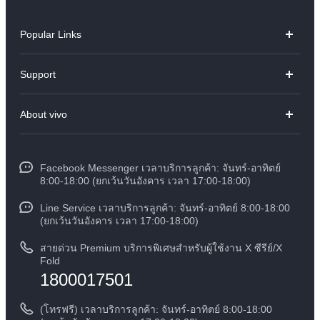
Popular Links
V70
Support
X300 Pro
คำถามที่พบบ่อย
About vivo
X300
ศูนย์บริการ
ข้อมูล
V60 Lite
Funtouch OS
Facebook Messenger เวลาบริการลูกค้า: จันทร์-อาทิตย์
ข้อมูลข่าว
Y31 5G
8:00-18:00 (ยกเว้นวันอังคาร เวลา 17:00-18:00)
อัพเดทระบบ
สมัครงานที่ vivo
Line Service เวลาบริการลูกค้า: จันทร์-อาทิตย์ 8:00-18:00
สอบถามเกี่ยวกับราคาอะไหล่
(ยกเว้นวันอังคาร เวลา 17:00-18:00)
ข้อกฏหมาย
การตรวจยืนยันหมายเลข IMEI
สายด่วน Premium บริการพิเศษสำหรับผู้ใช้งาน X ซีรีย์/X
เกี่ยวกับเรา
Fold
1800017501
คำแนะนำเกี่ยวกับบัตรรับประกันของ vivo
ศูนย์ความเป็นส่วนตัวของวีโว่
ดาวน์โหลด LUTs สำหรับการคืนค่า Log
(โทรฟรี) เวลาบริการลูกค้า: จันทร์-อาทิตย์ 8:00-18:00
ความยั่งยืน