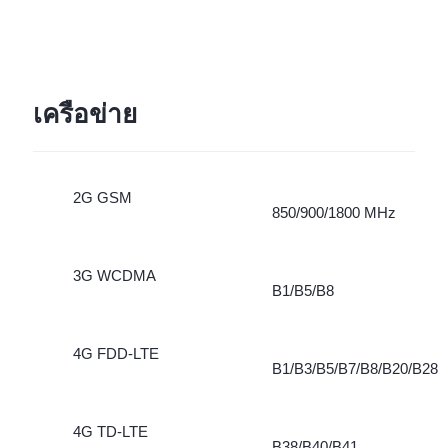
เครือข่าย
2G GSM
850/900/1800 MHz
3G WCDMA
B1/B5/B8
4G FDD-LTE
B1/B3/B5/B7/B8/B20/B28
4G TD-LTE
B38/B40/B41