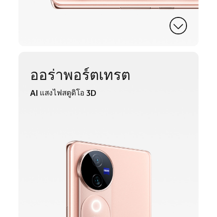
ออร่าพอร์ตเทรต
AI แสงไฟสตูดิโอ 3D