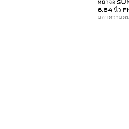
หน้าจอ S
6.64 นิ้ว 
มอบความคมชั