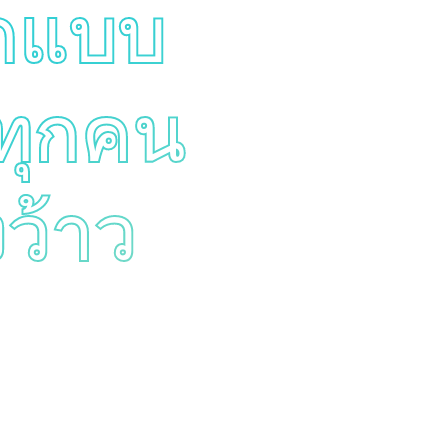
กแบบ
้ทุกคน
งว้าว