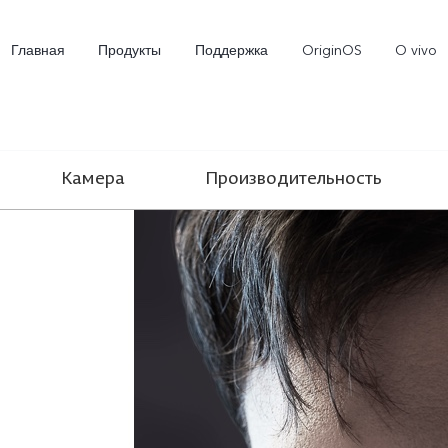
Главная
Продукты
Поддержка
OriginOS
O vivo
Камера
Производительность
V29e 5G
Y100 4G
Y
Новинка
Новинка