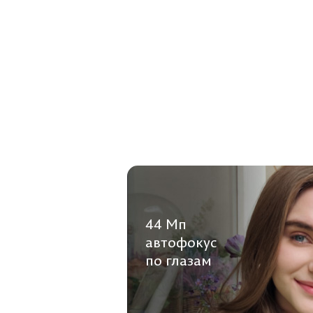
44 Мп
aвтофокус
по глазам