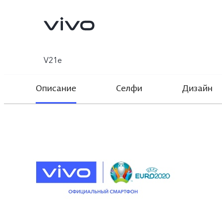
V21e
Описание
Селфи
Дизайн
V30 5G
V29 5G
Новинка
Новинка