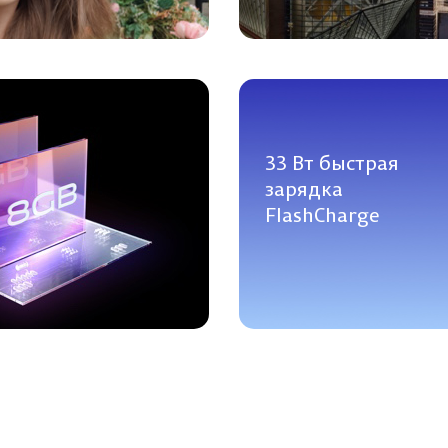
33 Вт быстрая
зарядка
FlashCharge