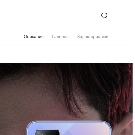
Описание
Галерея
Характеристики
27s
Y17s
Y02t
Новинка
Новинка
Новинка