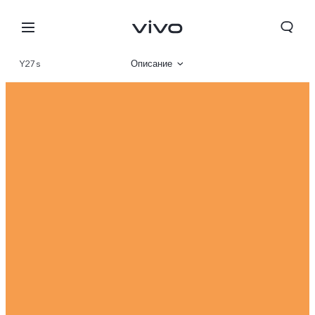
Y27s
Описание
Галерея
Характеристики
Tajikistan | Выберите страну/регион