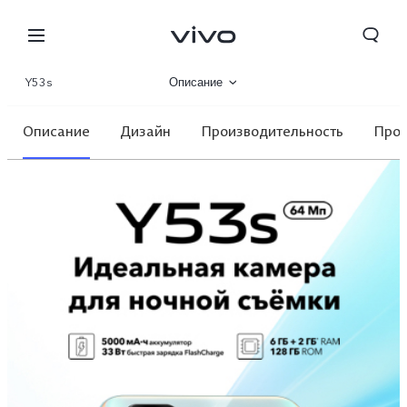
Y53s
Описание
Галерея
Описание
Дизайн
Производительность
Проф
Характеристики
Tajikistan | Выберите страну/регион