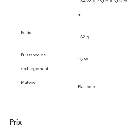
164,26 × 76,08 × 8,00 m
m
Poids
182 g
Puissance de
18 W
rechargement
Matériel
Plastique
Prix