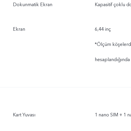
Dokunmatik Ekran
Kapasitif çoklu 
Ekran
6,44 inç
*Ölçüm köşelerde
hesaplandığında e
Kart Yuvası
1 nano SIM + 1 n