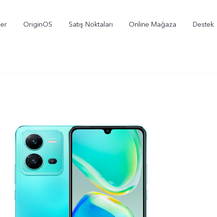
ler
OriginOS
Satış Noktaları
Online Mağaza
Destek