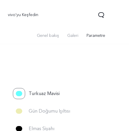
vivo’yu Keşfedin
Genel bakış
Galeri
Parametre
Turkuaz Mavisi
Gün Doğumu Işıltısı
Elmas Siyahı