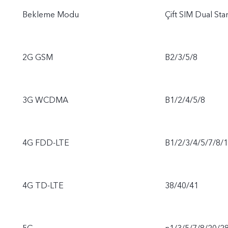
Bekleme Modu
Çift SIM Dual St
2G GSM
B2/3/5/8
3G WCDMA
B1/2/4/5/8
4G FDD-LTE
B1/2/3/4/5/7/8/
4G TD-LTE
38/40/41