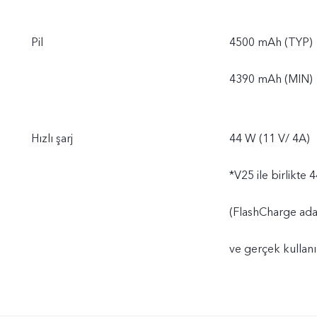
Pil
4500 mAh (TYP)
4390 mAh (MIN)
Hızlı şarj
44 W (11 V/ 4A)
*V25 ile birlikte 
(FlashCharge adap
ve gerçek kullanı