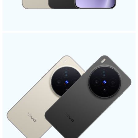
Türkiye | Ülke/bölge seçin