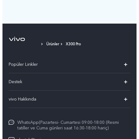
Ürünler
X300 Pro
Popüler Linkler
vivo X300 Pro
Destek
vivo X300
Sık Sorulan Sorular
vivo Hakkında
vivo V60 5G
Yetkili Servis Noktalarımız
Bilgi
vivo V60 Lite 5G
IMEI kimlik doğrulaması
WhatsApp(Pazartesi- Cumartesi 09:00-18:00 (Resmi
vivo'da Kariyer
vivo X200 FE
tatiller ve Cuma günleri saat 16:30-18:00 hariç)
Yedek Parçaların Fiyatı
Basın