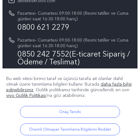
Tüm Modeller
destek@tr.vivo.com
Sistem Güncellemesi
Yasal Bildirimler
Pazartesi- Cumartesi 09:00-18:00 (Resmi tatiller ve Cuma
Başlangıç ve Kullanım ​​Kılavuzu
günleri saat 16:30-18:00 hariç)
Hakkımızda
0800 621 2279
Garanti Politikamız
Sürdürülebilirlik
Pazartesi- Cumartesi 09:00-18:00 (Resmi tatiller ve Cuma
Müşteri Hizmetleri Gizlilik Beyanı
günleri saat 16:30-18:00 hariç)
vivo Gizlilik Merkezi
0850 242 7552(E-ticaret Sipariş /
Ödeme / Teslimat)
Bu web sitesi birinci taraf ve üçüncü tarafa ait olanlar dahil
Bizin takip edin
olmak üzere tanımlama bilgileri kullanır. Burada
daha fazla bilgi
edinebilirsiniz
. Gizlilik politikamız
tarihinde güncellendi; en son
vivo Gizlilik Politikası
'na göz atabilirsiniz.
Onay Tercihi
Türkiye | Ülke/bölge seçin
Önemli Olmayan Tanımlama Bilgilerini Reddet