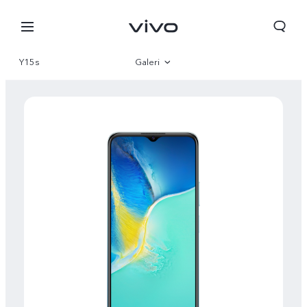
Y15s
Galeri
Genel bakış
Parametre