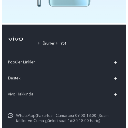
Ürünler
Y51
Popüler Linkler
vivo X300 Pro
Destek
vivo X300
Sık Sorulan Sorular
vivo Hakkında
vivo V60 5G
Yetkili Servis Noktalarımız
Bilgi
vivo V60 Lite 5G
IMEI kimlik doğrulaması
WhatsApp(Pazartesi- Cumartesi 09:00-18:00 (Resmi
vivo'da Kariyer
vivo X200 FE
tatiller ve Cuma günleri saat 16:30-18:00 hariç)
Yedek Parçaların Fiyatı