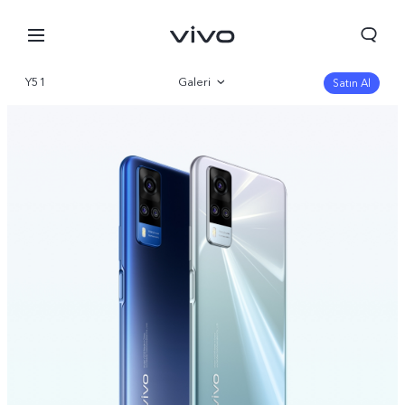
Y51
Galeri
Satın Al
Genel bakış
Parametre