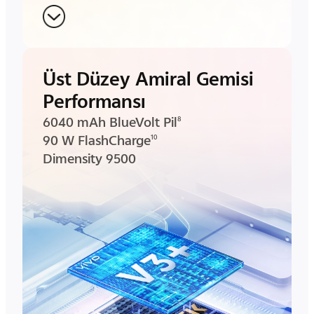
Üst Düzey Amiral Gemisi
Performansı
6040 mAh BlueVolt Pil
8
90 W FlashCharge
10
Dimensity 9500