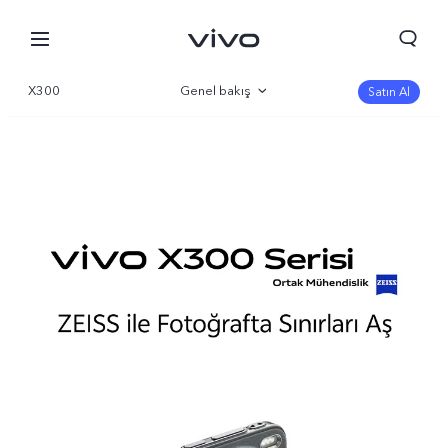
X300
Genel bakış
Satın Al
Galeri
Parametre