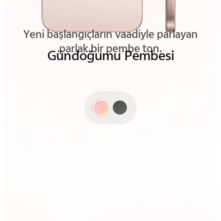
Güzelliği en sessiz ayrıntılarında ortaya
çıkaran derin ve rafine bir siyah.
Gizemli Siyah