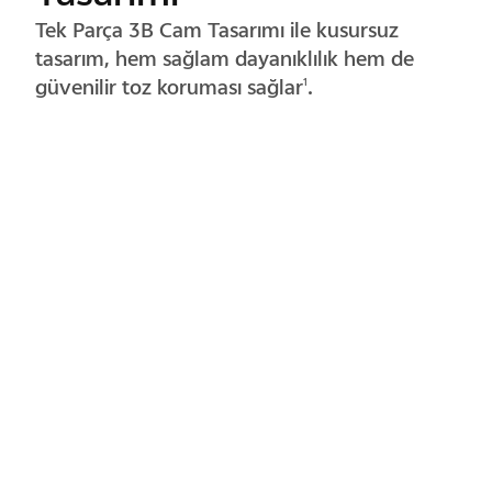
Dairesel tasarım, lensi ve gövdeyi tek bir
güzel ve kusursuz parçada birleştirerek formu
basitleştirir.