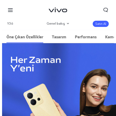
Y36
Genel bakış
Satın Al
Galeri
Öne Çıkan Özellikler
Tasarım
Performans
Kame
Parametre