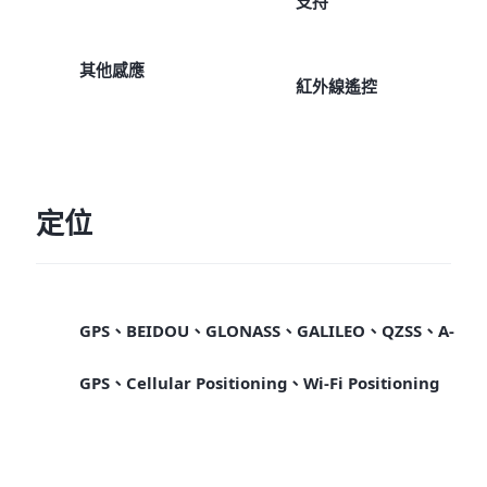
支持
其他感應
紅外線遙控
定位
GPS、BEIDOU、GLONASS、GALILEO、QZSS、A-
GPS、Cellular Positioning、Wi-Fi Positioning