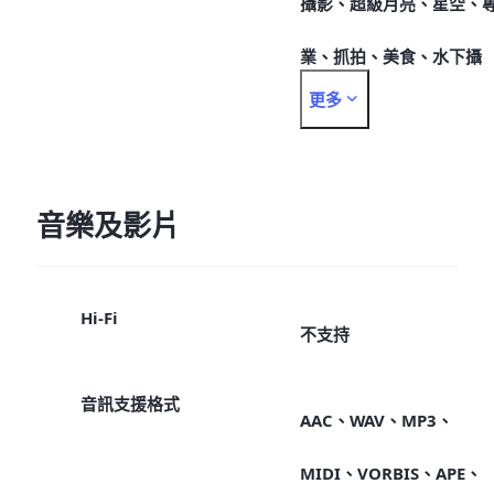
攝影、超級月亮、星空、
業、抓拍、美食、水下攝
更多
影、雙鏡錄影、一拍得底
相機
音樂及影片
Hi-Fi
不支持
音訊支援格式
AAC、WAV、MP3、
MIDI、VORBIS、APE、