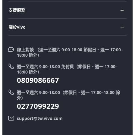
X200 Pro
新機上市
支援服務
X200
購買手機
FAQs
X200 FE
關於vivo
購買配件
服務中心
V50 Lite 5G
企業文化
Funtouch OS
V50
線上對談 （週一至週六 9:00-18:00 節假日、週一 17:00–
新聞中心
18:00 除外）
系統升級
Y39 5G
法律聲明
週一至週六 9:00-18:00 免付費（節假日、週一 17:00–
零配件價格查詢
18:00 除外）
優惠活動
0809086667
送修服務
廢手機回收
週一至週六 9:00-18:00（節假日、週一 17:00–18:00 除
IMEI 碼驗證
外）
舊機換新機
0277099229
系統連鎖通路夥伴
vivo 隱私權中心
support@tw.vivo.com
產品保固說明
永續發展
客戶服務隱私權聲明