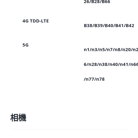
26/B28/B66
4G TDD-LTE
B38/B39/B40/B41/B42
5G
n1/n3/n5/n7/n8/n20/n
6/n28/n38/n40/n41/n6
/n77/n78
相機