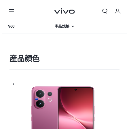
我的訂單
V60
產品規格
購物車
產品特色
登入/註冊
相片集
産品顔色
帳號設定