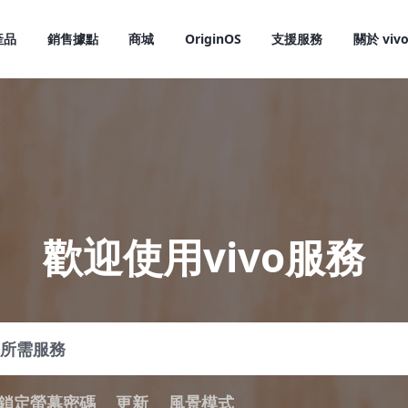
產品
銷售據點
商城
OriginOS
支援服務
關於 viv
歡迎使用vivo服務
X300 Pro
X300
新品
新品
鎖定螢幕密碼
更新
風景模式