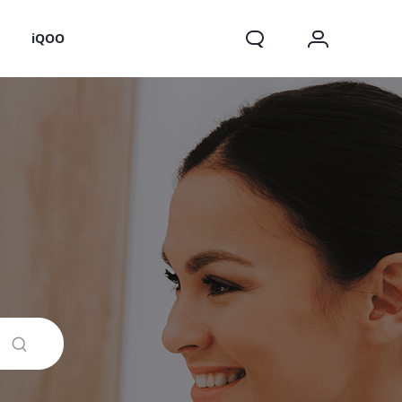
o
iQOO
X200 FE