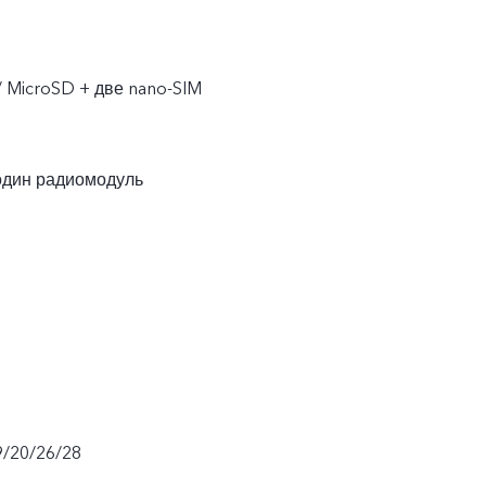
/ MicroSD + две nano-SIM
один радиомодуль
9/20/26/28