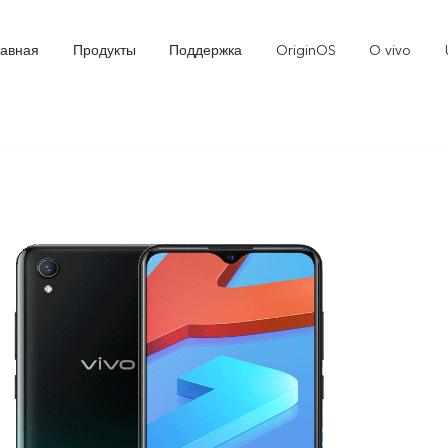
лавная
Продукты
Поддержка
OriginOS
O vivo