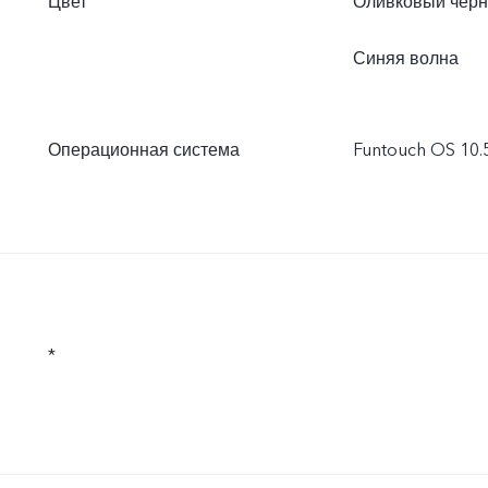
Цвет
Оливковый чёр
Синяя волна
Операционная система
Funtouch OS 10.5
*