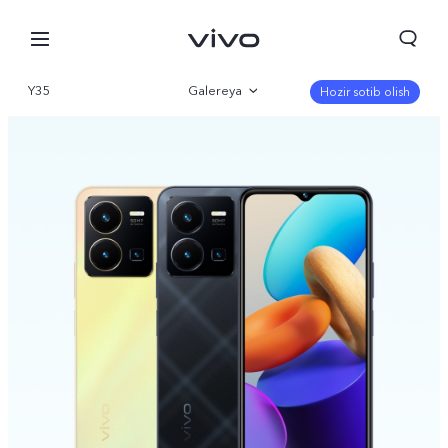
Y35
Galereya
Hozir sotib olish
Qisqacha
Parametr