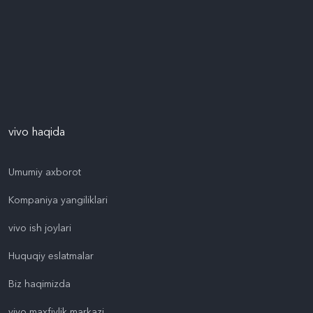
vivo haqida
Umumiy axborot
Kompaniya yangiliklari
vivo ish joylari
Huquqiy eslatmalar
Biz haqimizda
vivo maxfiylik markazi