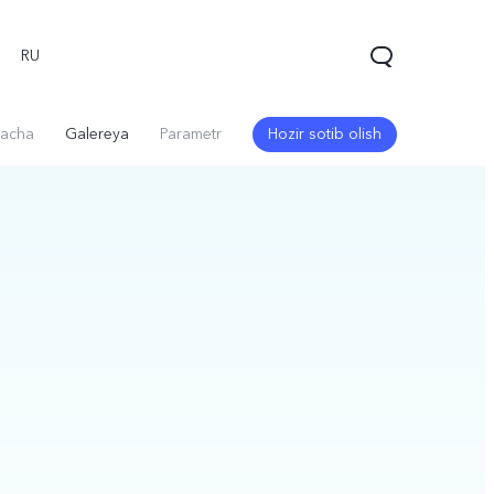
RU
acha
Galereya
Parametr
Hozir sotib olish
V60 5G
V60 Lite