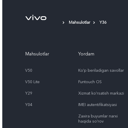
Mahsulotlar
Y36
Mahsulotlar
Yordam
V50
Ko'p beriladigan savollar
V50 Lite
Funtouch OS
Y29
Xizmat ko'rsatish markazi
Y04
IMEI autentifikatsiyasi
Zaxira buyumlar narxi
haqida so'rov