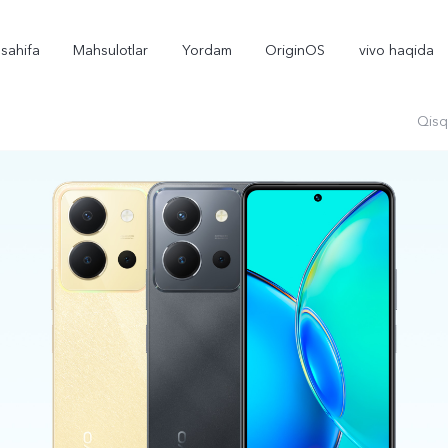
sahifa
Mahsulotlar
Yordam
OriginOS
vivo haqida
Qisq
X300
X300 FE
yangi
yangi