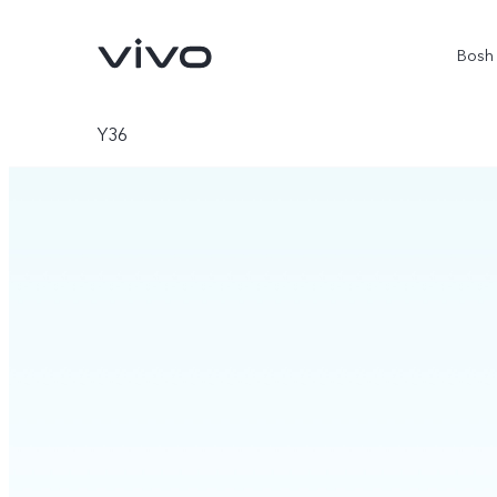
Bosh 
Y36
V70 5G
X300Pro
yangi
yangi