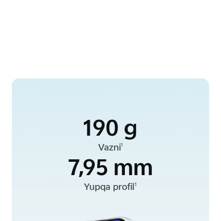
190 g
Vazni
1
7,95 mm
Yupqa profil
1