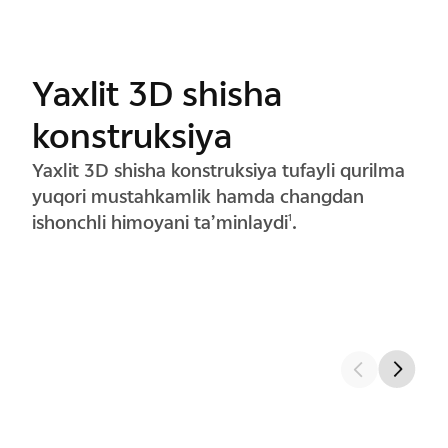
Minimalistik yumaloq
dizayn
Yumaloq dizayn shaklni soddalashtirib,
kamera moduli va korpusni uyg‘un tarzda
yagona nafis butunlikka birlashtiradi.