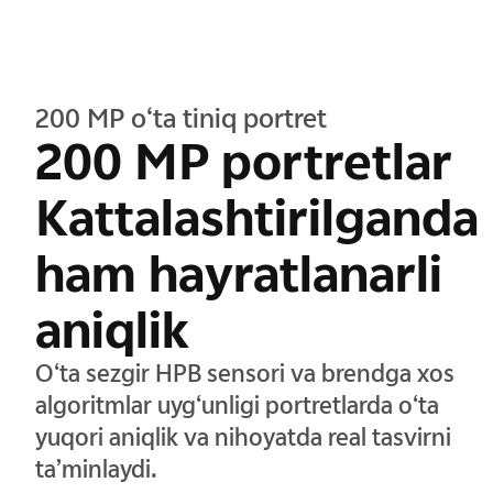
200 MP o‘ta tiniq portret
200 MP portretlar
Kattalashtirilganda
ham hayratlanarli
aniqlik
O‘ta sezgir HPB sensori va brendga xos
algoritmlar uyg‘unligi portretlarda o‘ta
yuqori aniqlik va nihoyatda real tasvirni
ta’minlaydi.