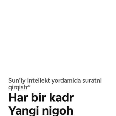
Sun’iy intellekt yordamida suratni
qirqish
23
Har bir kadr
Yangi nigoh