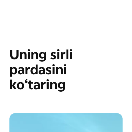
Uning sirli
pardasini
ko‘taring