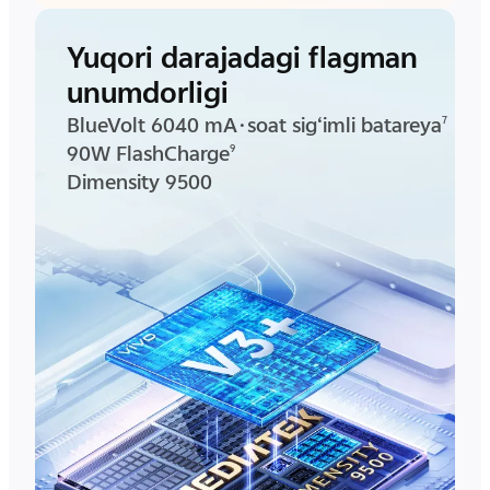
Yuqori darajadagi flagman
unumdorligi
BlueVolt 6040 mA·soat sig‘imli batareya
7
90W FlashCharge
9
Dimensity 9500