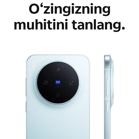
O‘zingizning
muhitini tanlang.