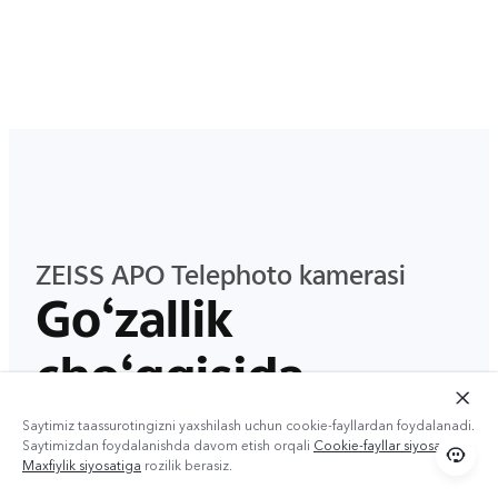
ZEISS APO Telephoto kamerasi
Go‘zallik
cho‘qqisida
Diqqat markazida
Saytimiz taassurotingizni yaxshilash uchun cookie-fayllardan foydalanadi.
Saytimizdan foydalanishda davom etish orqali
Cookie-fayllar siyosati
va
Maxfiylik siyosatiga
rozilik berasiz.
50 MP yuqori aniqlikdagi kamera