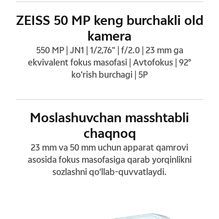
ZEISS 50 MP keng burchakli old
kamera
550 MP | JN1 | 1/2,76" | f/2.0 | 23 mm ga
ekvivalent fokus masofasi | Avtofokus | 92°
ko‘rish burchagi | 5P
Moslashuvchan masshtabli
chaqnoq
23 mm va 50 mm uchun apparat qamrovi
asosida fokus masofasiga qarab yorqinlikni
sozlashni qo‘llab-quvvatlaydi.