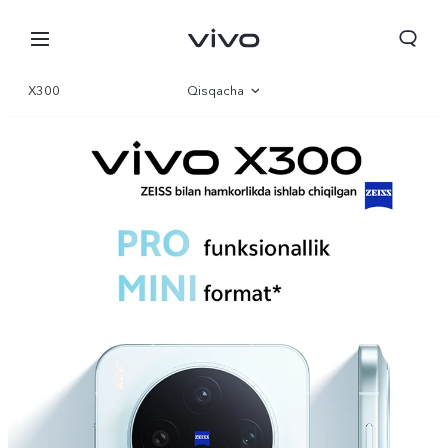
X300
Qisqacha
Galereya
Parametr