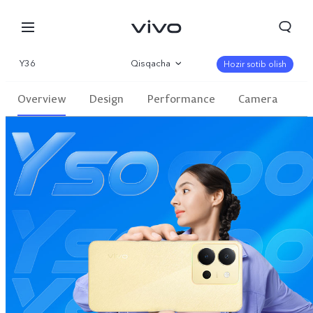
Y36
Qisqacha
Hozir sotib olish
Galereya
Overview
Design
Performance
Camera
Parametr