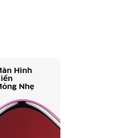
.
àn Hình
iền
ỏng Nhẹ