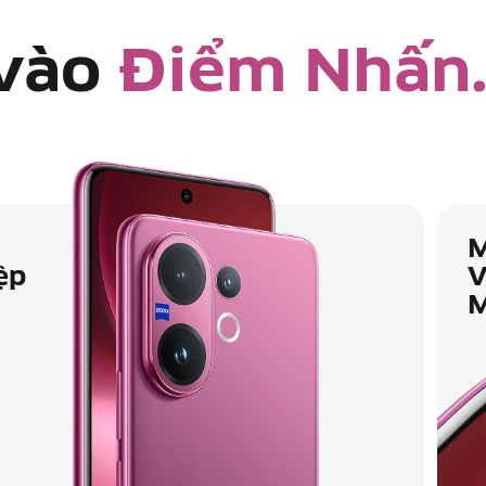
vào
Điểm Nhấn
M
ệp
V
M