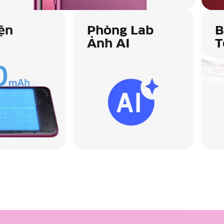
ện
Phòng Lab
B
Ảnh AI
T