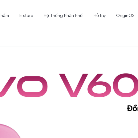
phẩm
E-store
Hệ Thống Phân Phối
Hỗ trợ
OriginOS