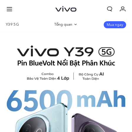
Y39 5G
Tổng quan
Mua ngay
Thư viện
Thông số