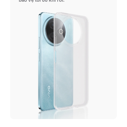
bảo vệ tối ưu khi rơi.