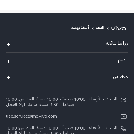
الدعم
أسئلة تهمك
روابط شائعة
X300 Pro (New)
الدعم
X300 (New)
الاسئلة الشائعة
vivo عن
X200 FE (New)
مركز الخدمة
معلومات عن الشركة
V60
Funtouch OS
السبت - الأربعاء : 10:00 صباحاً - 10:00 مساءً، الخميس: 10:00
الأخبار
V60 Lite 5G
صباحاً - 3:30 مساءً. ما عدا ايام العطل
مصادقة IMEI
الإشعارات القانونية
uae.service@me.vivo.com
Y39 5G
اسعار قطع الغيار
نبذة عنا
السبت - الأربعاء : 10:00 صباحاً - 10:00 مساءً، الخميس: 10:00
Y04
تحديثات النظام