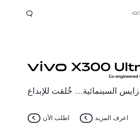
iQ
زايس السينمائية… خُلقت للإبداع
V60 Lite 5G
X300
X300
جديد
جديد
اعرف المزيد
اطلب الآن