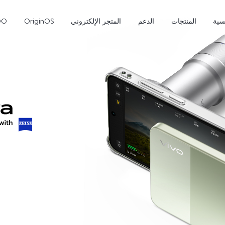
سية
المنتجات
الدعم
المتجر الإلكتروني
OriginOS
OO
 Pro
V70 FE
V70
جديد