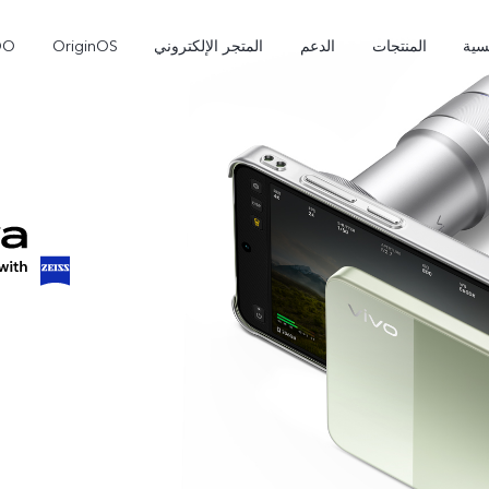
سية
المنتجات
الدعم
المتجر الإلكتروني
OriginOS
OO
 Pro
V70 FE
V70
جديد