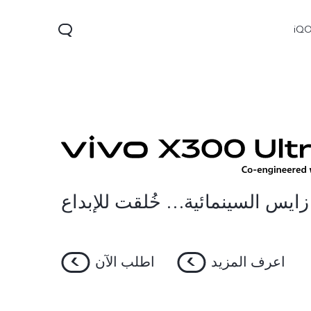
iQ
زايس السينمائية… خُلقت للإبداع
V60 Lite 5G
X300
X300
جديد
جديد
اعرف المزيد
اطلب الآن