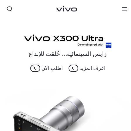
زايس السينمائية… خُلقت للإبداع
اعرف المزيد
اطلب الآن