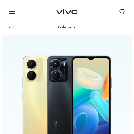
Y16
Galeria
Visão geral
Parâmetro