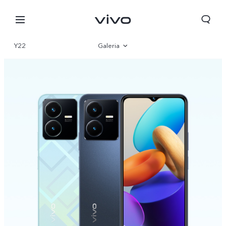
Y22
Galeria
Visão geral
Parâmetro
Angola | Escolha o seu país /a sua região