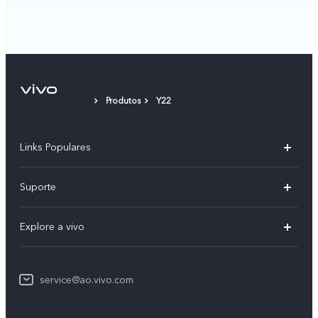
Produtos
Y22
Links Populares
V25 5G
Suporte
V21
FAQs
Explore a vivo
Y02
Centro de serviços
Info
Y16
Autenticação do IMEI
service@ao.vivo.com
Imprensa
Y35
Atualização do sistema
Legal Notice