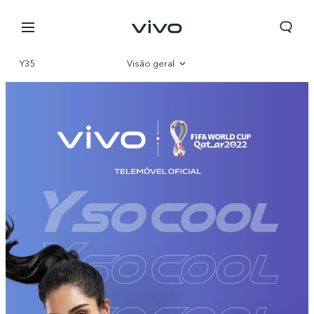
Y35
Visão geral
Galeria
Parâmetro