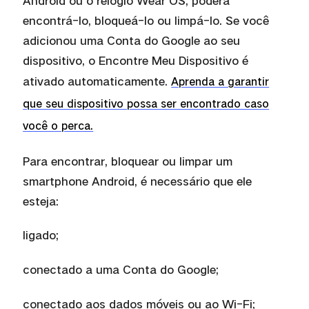
Android ou o rel
ó
gio Wear OS, poder
á
encontr
á
-lo, bloque
á
-lo ou limp
á
-lo. Se voc
ê
adicionou uma Conta do Google ao seu
dispositivo, o Encontre Meu Dispositivo
é
ativado automaticamente.
Aprenda a garantir
que seu dispositivo possa ser encontrado caso
você o perca.
Para encontrar, bloquear ou limpar um
smartphone Android, é
necess
á
rio que ele
esteja:
ligado;
conectado a uma Conta do Google;
conectado aos dados mó
veis ou ao Wi-Fi;