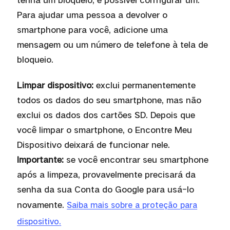
Para ajudar uma pessoa a devolver o
smartphone para voc
ê
, adicione uma
mensagem ou um n
ú
mero de telefone
à
tela de
bloqueio.
Limpar dispositivo:
exclui permanentemente
todos os dados do seu smartphone, mas não
exclui os dados dos cartões SD. Depois que
você
limpar o smartphone, o Encontre Meu
Dispositivo deixar
á
de funcionar nele.
Importante:
se voc
ê
encontrar seu smartphone
ap
ó
s a limpeza, provavelmente precisar
á
da
senha da sua Conta do Google para us
á
-lo
novamente.
Saiba mais sobre a proteção para
dispositivo
.