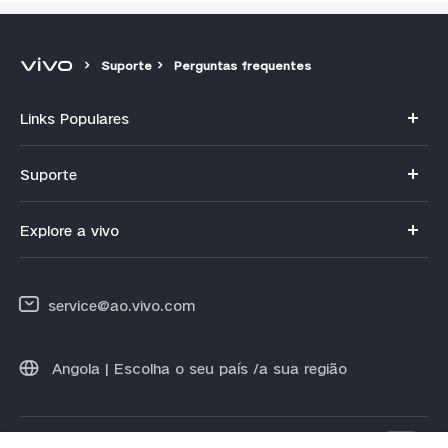
Suporte
Perguntas frequentes
Links Populares
V25 5G
Suporte
V21
FAQs
Explore a vivo
Y02
Centro de serviços
Info
Y16
Autenticação do IMEI
service@ao.vivo.com
Imprensa
Y35
Atualização do sistema
Legal Notice
Angola | Escolha o seu país /a sua região
Instruções de garantia
Sobre nós
Privacy Statement for Customer Service
Centro de Privacidade da vivo