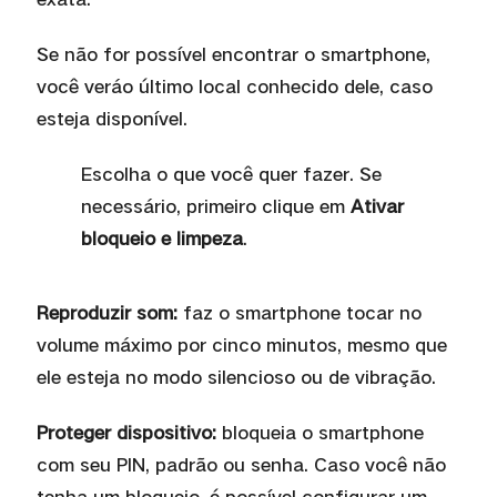
Se não for possí
vel encontrar o smartphone,
voc
ê
ver
á
o
ú
ltimo local conhecido dele, caso
esteja dispon
í
vel.
Escolha o que você
quer fazer. Se
necess
á
rio, primeiro clique em
Ativar
bloqueio e limpeza
.
Reproduzir som:
faz o smartphone tocar no
volume má
ximo por cinco minutos, mesmo que
ele esteja no modo silencioso ou de vibração.
Proteger dispositivo:
bloqueia o smartphone
com seu PIN, padrão ou senha. Caso você
não
tenha um bloqueio,
é
poss
í
vel configurar um.