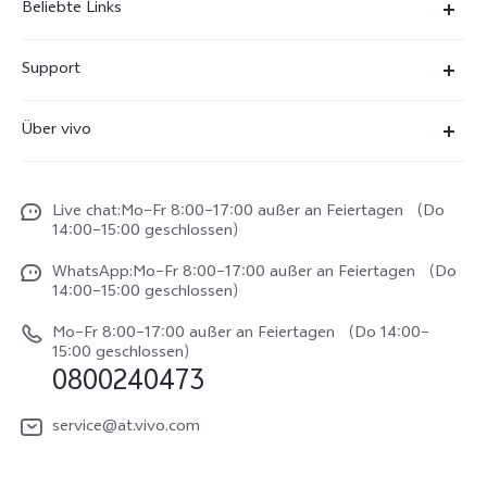
Beliebte Links
X300 Ultra
Support
X300 Pro
FAQs
Über vivo
X300
Service Center
Unsere Kultur
X300 FE
Funtouch OS
Live chat:Mo–Fr 8:00–17:00 außer an Feiertagen （Do
Impressum
V70
14:00–15:00 geschlossen）
IMEI-Authentifizierung
Rechtliche Hinweise
V70 FE
WhatsApp:Mo–Fr 8:00–17:00 außer an Feiertagen （Do
System Verbesserung
14:00–15:00 geschlossen）
Nachhaltigkeit
Y31e 5G
Reparaturerfassung
Mo–Fr 8:00–17:00 außer an Feiertagen （Do 14:00–
vivo Datenschutzcenter
15:00 geschlossen）
vivo Buds Air3
0800240473
Benutzerhandbuch
vivo Watch GT 2
Log aktualisieren
service@at.vivo.com
Garantiebestimmungen