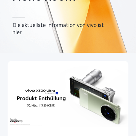
Österreich | Land/Region auswählen
Die aktuellste Information von vivo ist
hier