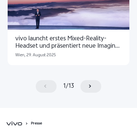
vivo launcht erstes Mixed-Reality-
Headset und präsentiert neue Imaging-
Strategie zum 30-jährigen Jubiläum
Wien, 29. August 2025
1
/
13
Presse