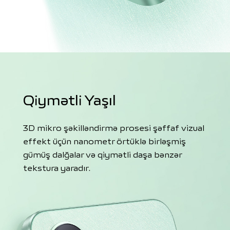
Qiymətli Yaşıl
3D mikro şəkilləndirmə prosesi şəffaf vizual
effekt üçün nanometr örtüklə birləşmiş
gümüş dalğalar və qiymətli daşa bənzər
tekstura yaradır.