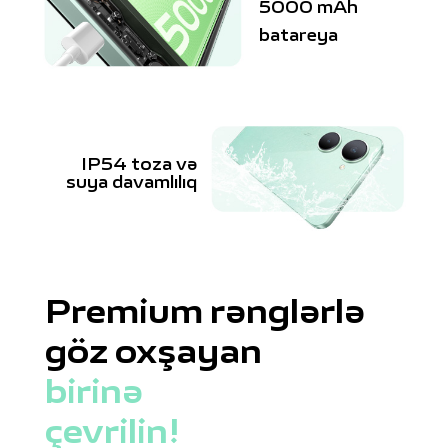
5000 mAh
batareya
IP54 toza və
suya davamlılıq
Premium rənglərlə
göz oxşayan
birinə
çevrilin!