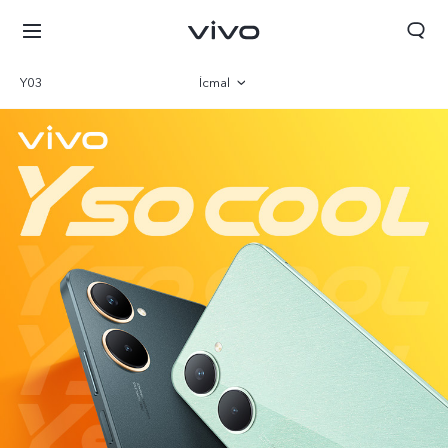
Y03
İcmal
Qalereya
Parametr