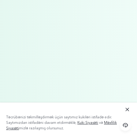
Təcrübənizi təkmilləşdirmək üçün saytımız kukiləri istifadə edir.
Saytımızdan istifadəni davam etdirməklə,
Kuki Siyasəti
və
Məxfilik
Siyasəti
mizlə razılaşmış olursunuz.