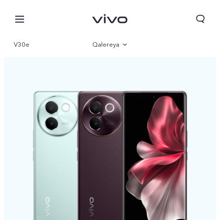
V30e
Qalereya
İcmal
Parametr