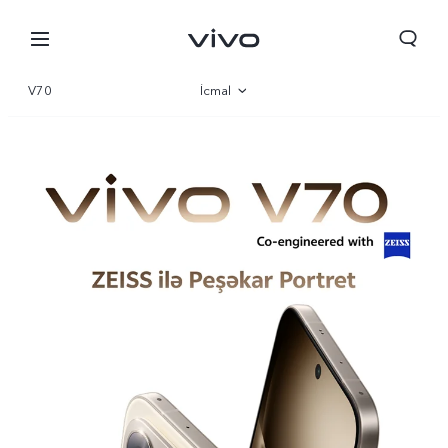
V70
İcmal
Qalereya
Parametr