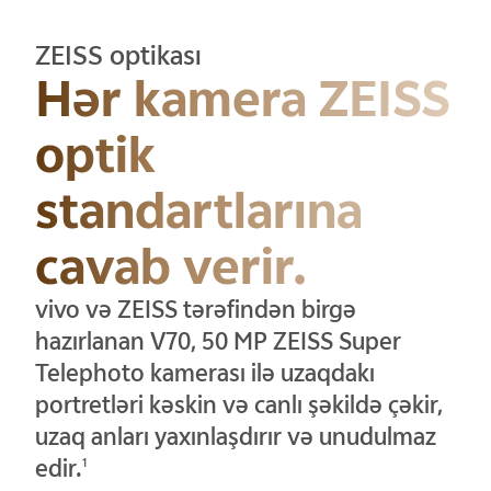
ZEISS optikası
Hər kamera ZEISS
optik
standartlarına
cavab verir.
vivo və ZEISS tərəfindən birgə
hazırlanan V70, 50 MP ZEISS Super
Telephoto kamerası ilə uzaqdakı
portretləri kəskin və canlı şəkildə çəkir,
uzaq anları yaxınlaşdırır və unudulmaz
edir.
1