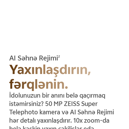
AI Səhnə Rejimi
2
Yaxınlaşdırın,
fərqlənin.
İdolunuzun bir anını belə qaçırmaq
istəmirsiniz? 50 MP ZEISS Super
Telephoto kamera və AI Səhnə Rejimi
hər detalı yaxınlaşdırır. 10x zoom-da
belə kəskin yaxın çəkilişlər edə