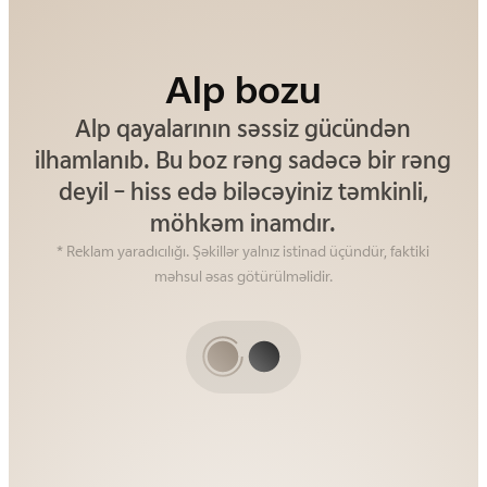
Həqiqi qara
Alp bozu
Həqiqi, saf qara rəng həm zamansız,
Alp qayalarının səssiz gücündən
ilhamlanıb. Bu boz rəng sadəcə bir rəng
həm də müasir hiss olunan sakit incəlik
deyil – hiss edə biləcəyiniz təmkinli,
yayır.
möhkəm inamdır.
* Reklam yaradıcılığı. Şəkillər yalnız istinad üçündür, faktiki
məhsul əsas götürülməlidir.