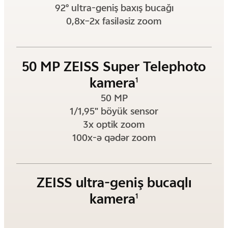
92° ultra-geniş baxış bucağı
0,8x–2x fasiləsiz zoom
50 MP ZEISS Super Telephoto
kamera
1
50 MP
1/1,95" böyük sensor
3x optik zoom
100x-ə qədər zoom
ZEISS ultra-geniş bucaqlı
kamera
1