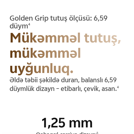
Golden Grip tutuş ölçüsü: 6,59
düym
4
Mükəmməl tutuş,
mükəmməl
uyğunluq.
Əldə təbii şəkildə duran, balanslı 6,59
düymlük dizayn – etibarlı, çevik, asan.
4
1,25 mm
5