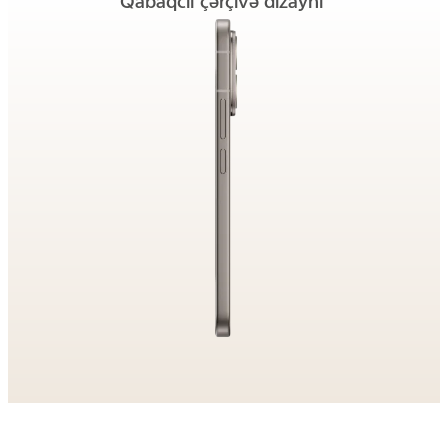
Qabaqcıl çərçivə dizaynı