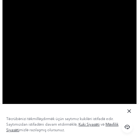
Təcrübənizi təkmilləşdirmək üçün saytımız kukiləri istifadə edir.
Saytımızdan istifadəni davam etdirməklə,
Kuki Siyasəti
və
Məxfilik
Siyasəti
mizlə razılaşmış olursunuz.