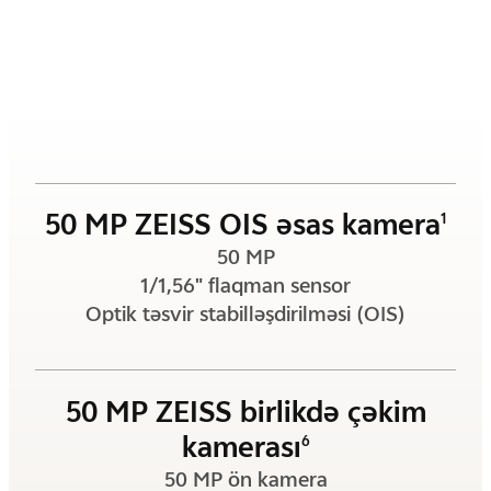
50 MP ZEISS OIS əsas kamera
1
50 MP
1/1,56" flaqman sensor
Optik təsvir stabilləşdirilməsi (OIS)
50 MP ZEISS birlikdə çəkim
kamerası
6
50 MP ön kamera