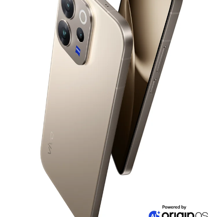
Azerbaijan(az) | Ölkə/region seçin