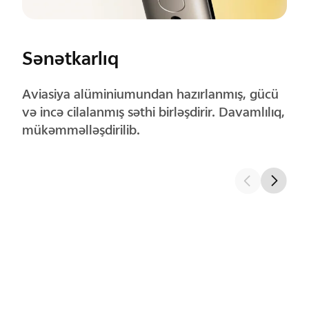
Künclər
Dəqiq yuvarlaqlaşdırılmış künclər tutuş
rahatlığını artırır və uzunmüddətli istifadədə
təbii hiss olunur.