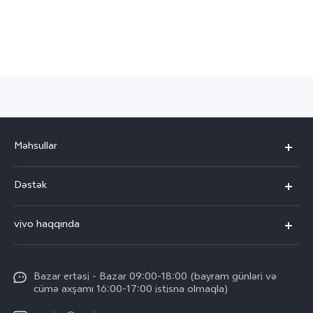
Azerbaijan(az) | Ölkə/region seçin
Məhsullar
V30 5G
Dəstək
V30e 5G
FAQ-lar
vivo haqqında
V29 5G
Xidmət mərkəzləri
vivo haqqında
Y03
IMEI autentifikasiyası
Bazar ertəsi - Bazar 09:00-18:00 (bayram günləri və
Ümumi məlumat
Y100 4G
cümə axşamı 16:00-17:00 istisna olmaqla)
Sistemin yenilənməsi
Hüquqi məlumat