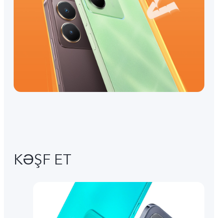
KƏŞF ET