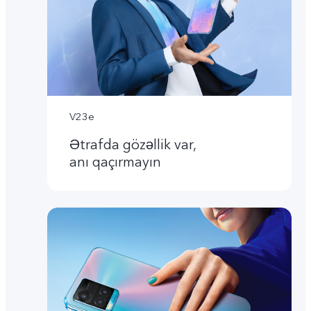
V23e
Ətrafda gözəllik var,
anı qaçırmayın