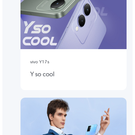
vivo Y17s
Y so cool