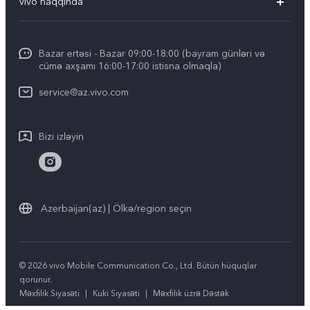
vivo haqqında
V29 5G
Xidmət mərkəzləri
vivo haqqında
Y03
IMEI autentifikasiyası
Bazar ertəsi - Bazar 09:00-18:00 (bayram günləri və
Ümumi məlumat
Y100 4G
cümə axşamı 16:00-17:00 istisna olmaqla)
Sistemin yenilənməsi
Hüquqi məlumat
Y27s
service@az.vivo.com
Zəmanət şərtləri
Haqqımızda
Y17s
Bizi izləyin
Stabillik
Bütün modellər
vivo məxfilik mərkəzi
Azerbaijan(az) | Ölkə/region seçin
© 2026 vivo Mobile Communication Co., Ltd. Bütün hüquqlar
qorunur.
Məxfilik Siyasəti
|
Kuki Siyasəti
|
Məxfilik üzrə Dəstək