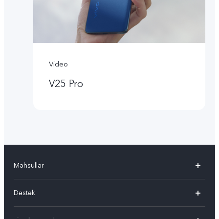
Video
V25 Pro
Məhsullar
V30 5G
Dəstək
V30e 5G
FAQ-lar