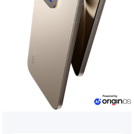
Azerbaijan(az) | Ölkə/region seçin