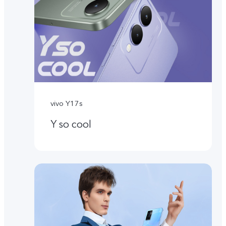
vivo Y17s
Y so cool