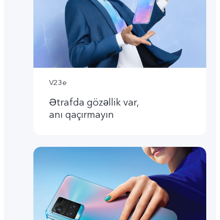
V23e
Ətrafda gözəllik var,
anı qaçırmayın