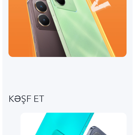
KƏŞF ET