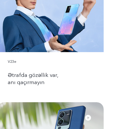
V23e
Ətrafda gözəllik var,
anı qaçırmayın