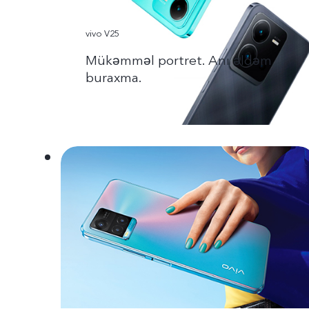
vivo V25
Mükəmməl portret. Anı əldəm
buraxma.