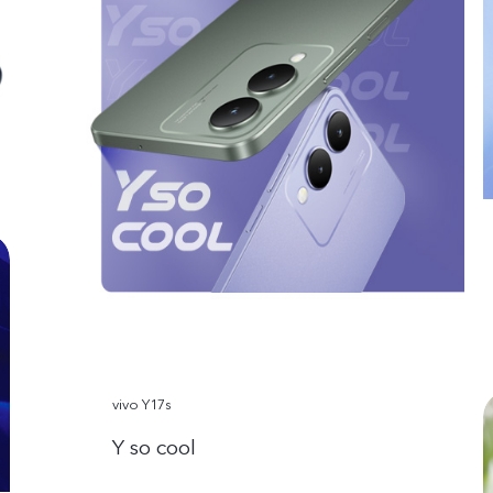
vivo Y17s
Y so cool