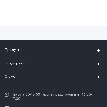
Azerbaijan | Выберите страну/регион
Продукты
V30 5G
Поддержка
V30e 5G
FAQs
О vivo
V29 5G
Funtouch OS
Общая информация
Y03
Сервисные центры
Пн-Вс 9:00-18:00 (кроме праздников и чт 16:00-
Пресс-центр
Y100 4G
17:00)
IMEI аутентификация
Юридическая информация