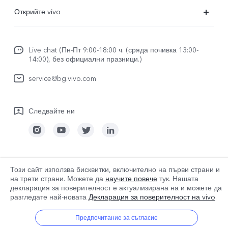
ЧЗВ
Открийте vivo
FuntouchOS
За vivo
изпрати за ремонт
Live chat (Пн-Пт 9:00-18:00 ч. (сряда почивка 13:00-
За нас
14:00), без официални празници.)
Удостоверяване на IMEI
Правни известия
service@bg.vivo.com
Актуализация на системата
Устойчивост
Регистрационен файл за актуализиране
Следвайте ни
Център за поверителност на vivo
Гаранционна политика
Bulgaria | Изберете държава/регион
Този сайт използва бисквитки, включително на първи страни и
на трети страни. Можете да
научите повече
тук. Нашата
декларация за поверителност е актуализирана на
и можете да
разгледате най-новата
Декларация за поверителност на vivo
.
© 2026 vivo Mobile Communication Co., Ltd. Всички права запазени.
Политика за бисквитките на vivo
|
Предпочитание за съгласие
Политика за поверителност на vivo
|