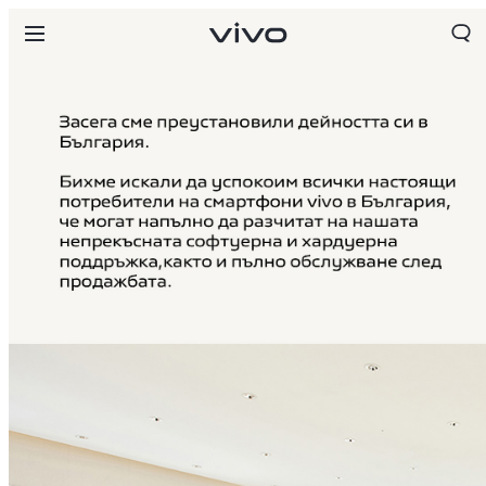
Bulgaria | Изберете държава/регион