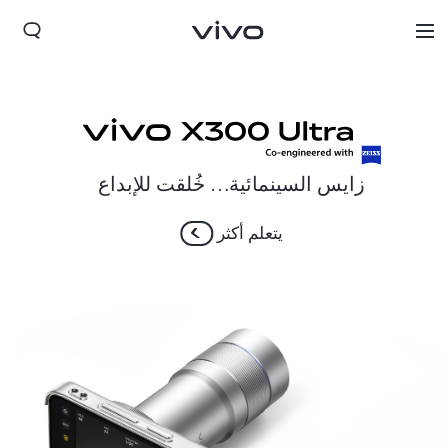
زايس السينمائية… خُلقت للإبداع
يتعلم أكثر
Bahrain(ar) | حدد البلد/المنطقة