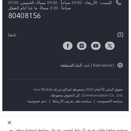
السبت - الأربعاء : 09:00 صباحاً - 09:00 مساءً، الخميس: 09:00
V50 5G
تحديثات النظام
صباحاً - 2:30 مساءً. ما عدا ايام العطل
80408156
ضمان الشركة المصنعة فيفو
بيان الخصوصية بشأن خدمة العملاء
تابعنا
Bahrain(ar) | حدد البلد/المنطقة
حقوق النشر © لعام 2026 محفوظة لصالح شركة vivo Mobile
Communication Co., Ltd.‎. كل الحقوق محفوظة.
سياسة الخصوصية
|
سياسة ملف تعريف الارتباط
|
دعم خصوصية
يستخدم موقعنا ملفات تعريف الارتباط لتحسين تجربتك. بمواصلة استخدام موقعنا؛