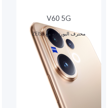
V60 5G
محترف البورتريه مع ZEISS