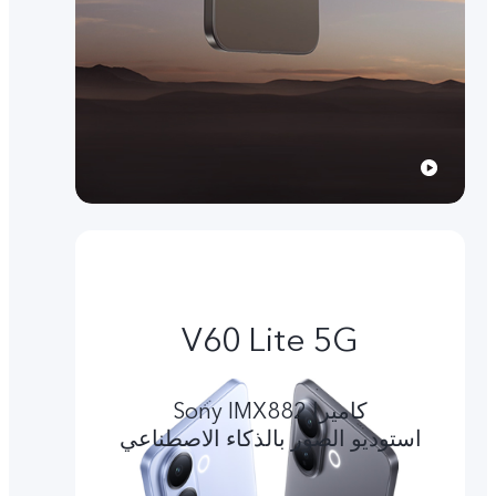
V60 Lite 5G
کامیرا Sony IMX882
استوديو الصور بالذكاء الاصطناعي