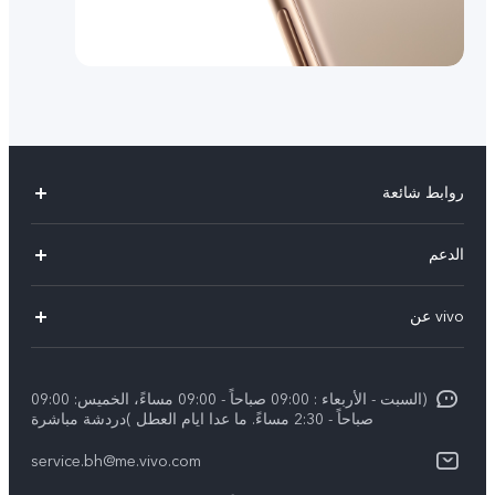
روابط شائعة
X300 Pro (New)
الدعم
X300 (New)
الاسئلة الشائعة
vivo عن
X200 FE (New)
مركز الخدمة
الإشعارات القانونية
Y29s 5G
Funtouch OS
(السبت - الأربعاء : 09:00 صباحاً - 09:00 مساءً، الخميس: 09:00
نبذة عنا
Y39 5G
صباحاً - 2:30 مساءً. ما عدا ايام العطل )دردشة مباشرة
مصادقة IMEI
مركز الخصوصية لدى vivo
service.bh@me.vivo.com
V50 Lite 5G
اسعار قطع الغيار