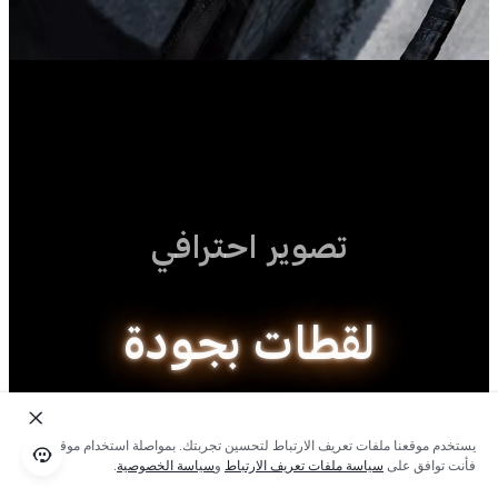
تصوير احترافي
لقطات بجودة
تصوير الإستوديو
يستخدم موقعنا ملفات تعريف الارتباط لتحسين تجربتك. بمواصلة استخدام موقعنا؛
فأنت توافق على
سياسة ملفات تعريف الارتباط
و
سياسة الخصوصية
.