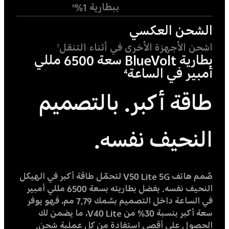
ببطارية 1%
6
الشحن العكسي
اشحن الأجهزة الأخرى في أثناء التنقل
7
بطارية BlueVolt سعة 6500 مللي
أمبير في الساعة
4
طاقة أكبر. بالتصميم
النحيف نفسه.
صُمم هاتف V50 Lite 5G لتحمّل طاقة أكبر في الهيكل
النحيف نفسه. بفضل بطاريته بسعة 6500 مللي أمبير
في الساعة داخل التصميم بسُمك 7,79 مم، فهو يوفر
سعة أكبر بنسبة 30% من V40 Lite، ما يضمن لك
الحصول على أقصى استفادة من كل عملية شحن.