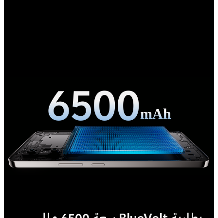
6500
mAh