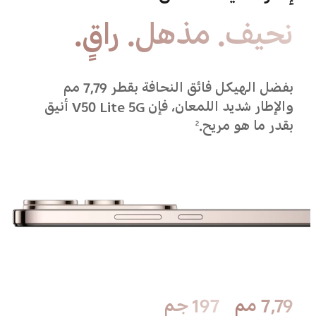
نحيف. مذهل. راقٍ.
بفضل الهيكل فائق النحافة بقطر 7,79 مم
والإطار شديد اللمعان، فإن V50 Lite 5G أنيق
بقدر ما هو مريح.
2
7,79 مم
197 جم