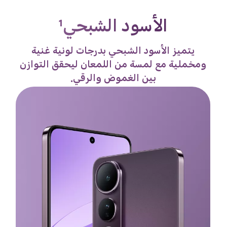
الذهبي التيتانيوم¹
مزيج متألق من القوة والجمال. يجسّد الذهبي
التيتانيوم دفء الغسق الذهبي، ويتوهج بأناقة
بسيطة ولمسة نهائية فاخرة.