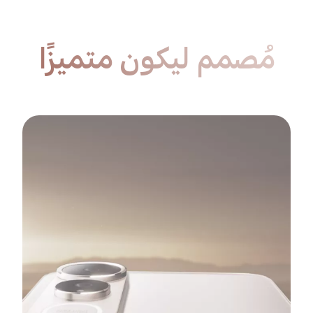
مُصمم ليكون متميزًا