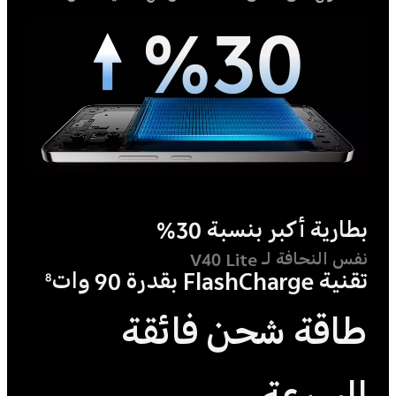
%30
بطارية أكبر بنسبة 30%
نفس النحافة لـ V40 Lite
تقنية FlashCharge بقدرة 90 وات
8
طاقة شحن فائقة