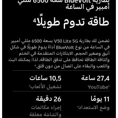
بطارية BlueVolt سعة 6500 مللي
أمبير في الساعة
طاقة تدوم طويلًا
4
تضمن لك بطارية V50 Lite 5G بسعة 6500 مللي أمبير
في الساعة من نوع BlueVolt أداءً يدوم طويلًا في شكل
أنيق وصغير الحجم. الابتكارات المتقدمة في الختم
وكثافة الطاقة تحافظ على تدفق الطاقة، لذا؛ يمكنك البث
واللعب والبقاء على اتصال من دون قلق.
4
27,4 ساعة
10,5 ساعات
YouTube
تشغيل الألعاب
5
5
11 يومًا
26 دقيقة
وضع الاستعداد
إجراء مكالمات
6
والشاشة مغلقة