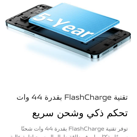
تقنية FlashCharge بقدرة 44 وات
تحكم ذكي وشحن سريع
توفر تقنية FlashCharge بقدرة 44 وات شحنًا
سريعًا وذكيًا، ما يوفر طاقة طوال اليوم مع إدارة عالية