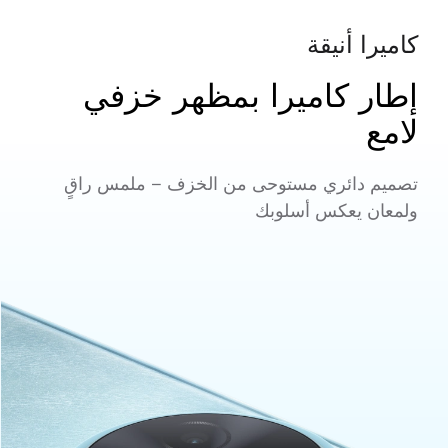
كاميرا أنيقة
إطار كاميرا بمظهر خزفي
لامع
تصميم دائري مستوحى من الخزف – ملمس راقٍ
ولمعان يعكس أسلوبك