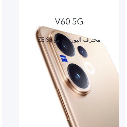
V60 5G
محترف البورتريه مع ZEISS