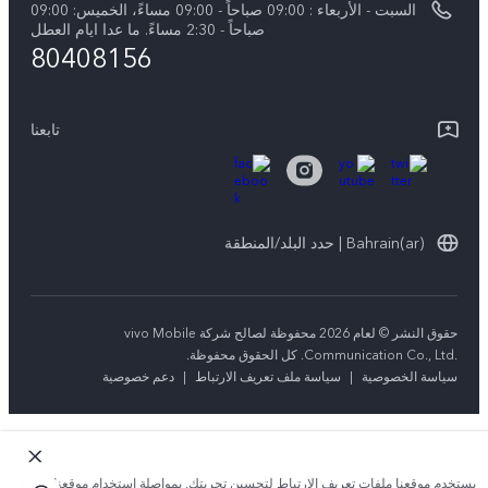
السبت - الأربعاء : 09:00 صباحاً - 09:00 مساءً، الخميس: 09:00
V50 5G
تحديثات النظام
صباحاً - 2:30 مساءً. ما عدا ايام العطل
80408156
ضمان الشركة المصنعة فيفو
بيان الخصوصية بشأن خدمة العملاء
تابعنا
Bahrain(ar) | حدد البلد/المنطقة
حقوق النشر © لعام 2026 محفوظة لصالح شركة vivo Mobile
Communication Co., Ltd.‎. كل الحقوق محفوظة.
سياسة الخصوصية
|
سياسة ملف تعريف الارتباط
|
دعم خصوصية
يستخدم موقعنا ملفات تعريف الارتباط لتحسين تجربتك. بمواصلة استخدام موقعنا؛