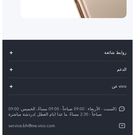
روابط شائعة
X300 Pro (New)
الدعم
X300 (New)
الاسئلة الشائعة
vivo عن
X200 FE (New)
مركز الخدمة
الإشعارات القانونية
Y29s 5G
Funtouch OS
(السبت - الأربعاء : 09:00 صباحاً - 09:00 مساءً، الخميس: 09:00
نبذة عنا
Y39 5G
صباحاً - 2:30 مساءً. ما عدا ايام العطل )دردشة مباشرة
مصادقة IMEI
مركز الخصوصية لدى vivo
service.bh@me.vivo.com
V50 Lite 5G
اسعار قطع الغيار