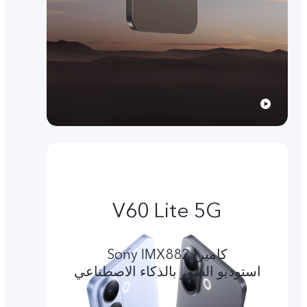
V60 Lite 5G
کامیرا Sony IMX882
استوديو الصور بالذكاء الاصطناعي