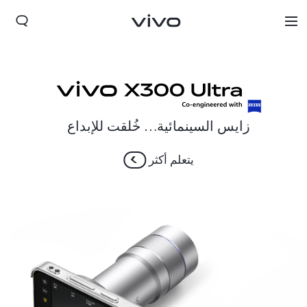
زايس السينمائية… خُلقت للإبداع
يتعلم أكثر
Bahrain(ar) | حدد البلد/المنطقة