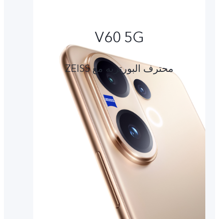
V60 5G
محترف البورتريه مع ZEISS