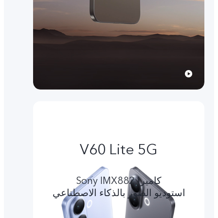
V60 Lite 5G
کامیرا Sony IMX882
استوديو الصور بالذكاء الاصطناعي