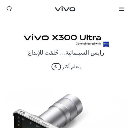
زايس السينمائية… خُلقت للإبداع
يتعلم أكثر
Bahrain(ar) | حدد البلد/المنطقة