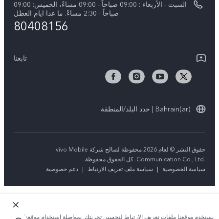
السبت - الأربعاء : 09:00 صباحاً - 09:00 مساءً، الخميس: 09:00
V50 5G
تحديثات النظام
صباحاً - 2:30 مساءً. ما عدا ايام العطل
80408156
ضمان الشركة المصنعة فيفو
بيان الخصوصية بشأن خدمة العملاء
تابعنا
Bahrain(ar) | حدد البلد/المنطقة
حقوق النشر © لعام 2026 محفوظة لصالح شركة vivo Mobile
Communication Co., Ltd.‎. كل الحقوق محفوظة.
سياسة الخصوصية
|
سياسة ملف تعريف الارتباط
|
دعم خصوصية
يستخدم موقعنا ملفات تعريف الارتباط لتحسين تجربتك. بمواصلة استخدام موقعنا؛