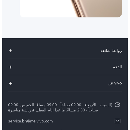
روابط شائعة
X300 Pro (New)
الدعم
X300 (New)
الاسئلة الشائعة
vivo عن
X200 FE (New)
مركز الخدمة
الإشعارات القانونية
Y29s 5G
Funtouch OS
(السبت - الأربعاء : 09:00 صباحاً - 09:00 مساءً، الخميس: 09:00
نبذة عنا
Y39 5G
صباحاً - 2:30 مساءً. ما عدا ايام العطل )دردشة مباشرة
مصادقة IMEI
مركز الخصوصية لدى vivo
service.bh@me.vivo.com
V50 Lite 5G
اسعار قطع الغيار