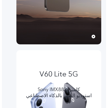
V60 Lite 5G
کامیرا Sony IMX882
استوديو الصور بالذكاء الاصطناعي