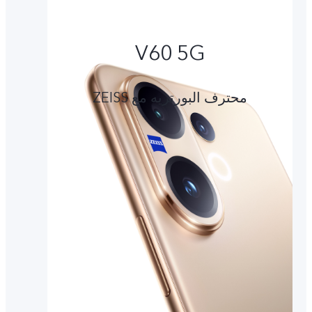
V60 5G
محترف البورتريه مع ZEISS