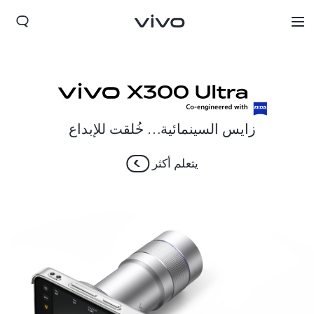
زايس السينمائية… خُلقت للإبداع
يتعلم أكثر