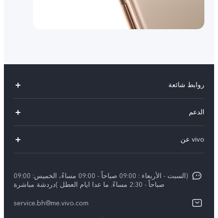
روابط شائعة
X300 Pro (New)
الدعم
X300 (New)
الاسئلة الشائعة
vivo عن
X200 FE (New)
مركز الخدمة
الإشعارات القانونية
Y29s 5G
Funtouch OS
(السبت - الأربعاء : 09:00 صباحاً - 09:00 مساءً، الخميس: 09:00
نبذة عنا
Y39 5G
صباحاً - 2:30 مساءً. ما عدا ايام العطل )دردشة مباشرة
مصادقة IMEI
مركز الخصوصية لدى vivo
service.bh@me.vivo.com
V50 Lite 5G
اسعار قطع الغيار