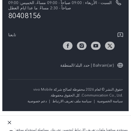
السبت - الأربعاء : 09:00 صباحاً - 09:00 مساءً، الخميس: 09:00
V50 5G
تحديثات النظام
صباحاً - 2:30 مساءً. ما عدا ايام العطل
80408156
ضمان الشركة المصنعة فيفو
بيان الخصوصية بشأن خدمة العملاء
تابعنا
Bahrain(ar) | حدد البلد/المنطقة
حقوق النشر © لعام 2026 محفوظة لصالح شركة vivo Mobile
Communication Co., Ltd.‎. كل الحقوق محفوظة.
سياسة الخصوصية
|
سياسة ملف تعريف الارتباط
|
دعم خصوصية
يستخدم موقعنا ملفات تعريف الارتباط لتحسين تجربتك. بمواصلة استخدام موقعنا؛