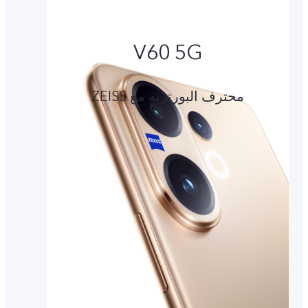
V60 5G
محترف البورتريه مع ZEISS