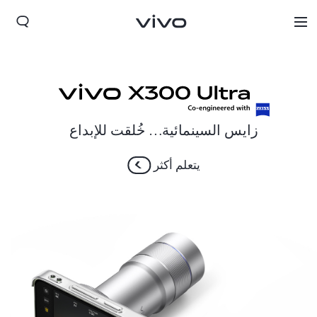
زايس السينمائية… خُلقت للإبداع
يتعلم أكثر
Bahrain(ar) | حدد البلد/المنطقة