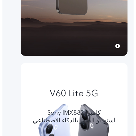
V60 Lite 5G
کامیرا Sony IMX882
استوديو الصور بالذكاء الاصطناعي