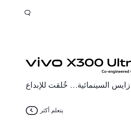
زايس السينمائية… خُلقت للإبداع
يتعلم أكثر