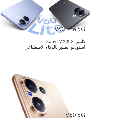
V60 Lite 5G
کامیرا Sony IMX882
استوديو الصور بالذكاء الاصطناعي
V60 5G