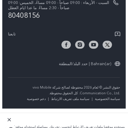
السبت - الأربعاء : 09:00 صباحاً - 09:00 مساءً، الخميس: 09:00
V50 5G
تحديثات النظام
صباحاً - 2:30 مساءً. ما عدا ايام العطل
80408156
ضمان الشركة المصنعة فيفو
بيان الخصوصية بشأن خدمة العملاء
تابعنا
Bahrain(ar) | حدد البلد/المنطقة
حقوق النشر © لعام 2026 محفوظة لصالح شركة vivo Mobile
Communication Co., Ltd.‎. كل الحقوق محفوظة.
سياسة الخصوصية
|
سياسة ملف تعريف الارتباط
|
دعم خصوصية
يستخدم موقعنا ملفات تعريف الارتباط لتحسين تجربتك. بمواصلة استخدام موقعنا؛