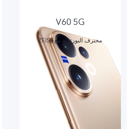
V60 5G
محترف البورتريه مع ZEISS