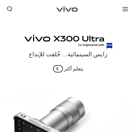
زايس السينمائية… خُلقت للإبداع
يتعلم أكثر
Bahrain(ar) | حدد البلد/المنطقة