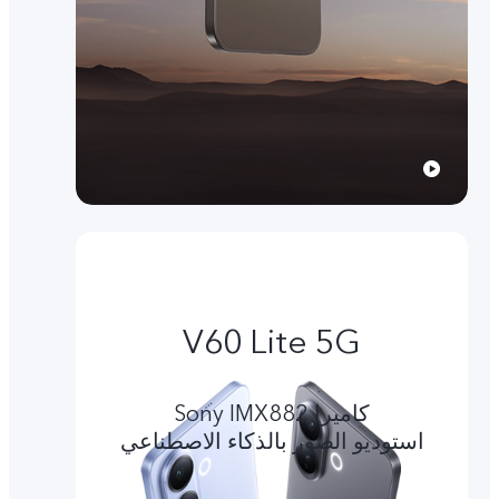
V60 Lite 5G
کامیرا Sony IMX882
استوديو الصور بالذكاء الاصطناعي