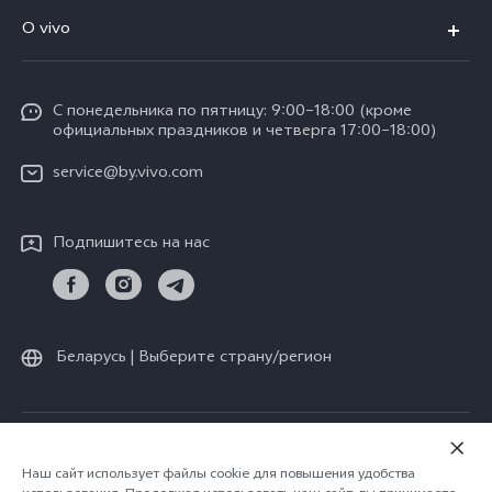
FAQs
O vivo
V30 Lite
Сервисный центр
Общая информация
V30e
Funtouch OS
С понедельника по пятницу: 9:00–18:00 (кроме
Карьера в vivo
Y17s
официальных праздников и четверга 17:00–18:00)
IMEI аутентификация
Юридическая информация
Y18
service@by.vivo.com
Обновление системы
О нас
Y28
Инструкции по гарантии vivo
Подпишитесь на нас
Центр конфиденциальности vivo
Y36
Стабильность
Все модели
Беларусь | Выберите страну/регион
© vivo Mobile Communication Co., Ltd., 2026. Все права защищены.
Политика конфиденциальности
|
Наш сайт использует файлы cookie для повышения удобства