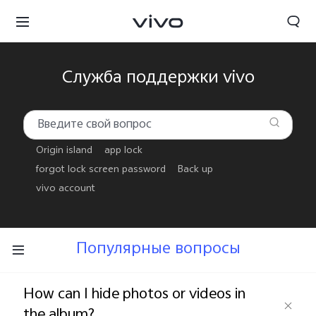
Служба поддержки vivo
Origin island
app lock
forgot lock screen password
Back up
vivo account
Популярные вопросы
Беларусь | Выберите страну/регион
How can I hide photos or videos in
the album?